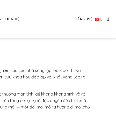
C
LIÊN HỆ
TIẾNG VIỆT
hiên cứu của nhà sáng lập, bà Đào Thị Kim
 cứu khoa học độc lập với khát vọng tạo ra
ết thương mạn tính, đề kháng kháng sinh và rối
t nền tảng công nghệ độc quyền để chiết xuất
dung môi — một đổi mới mở ra hướng đi mới cho