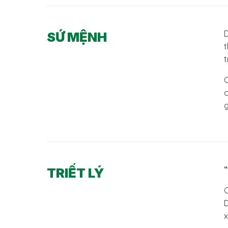
D
SỨ MỆNH
t
t
C
c
g
TRIẾT LÝ
C
D
x