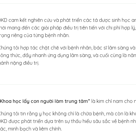
KD cam kết nghiên cứu và phát triển các tá dược sinh học an
hời mang đến các giải pháp điều trị tiên tiến với chi phí hợp l
rạng riêng của từng bệnh nhân.
húng tôi hợp tác chặt chẽ với bệnh nhân, bác sĩ lâm sàng và 
ông thức, đẩy nhanh ứng dụng lâm sàng, và cuối cùng là nâ
ánh nặng điều trị.
“Khoa học lấy con người làm trung tâm”
là kim chỉ nam cho m
húng tôi tin rằng y học không chỉ là chữa bệnh, mà còn là kh
KD được phát triển dựa trên sự thấu hiểu sâu sắc về bệnh nh
ác, minh bạch và liêm chính.