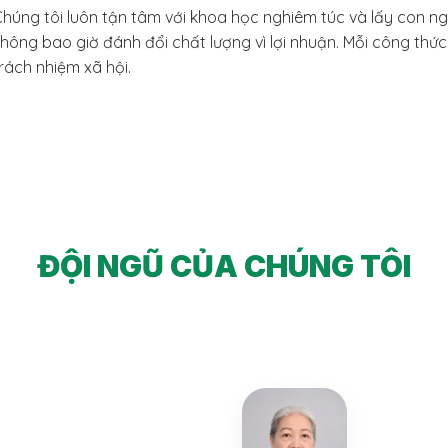
húng tôi luôn tận tâm với khoa học nghiêm túc và lấy con n
hông bao giờ đánh đổi chất lượng vì lợi nhuận. Mỗi công thức 
rách nhiệm xã hội.
ĐỘI NGŨ CỦA CHÚNG TÔI
PHẠM
THỊ