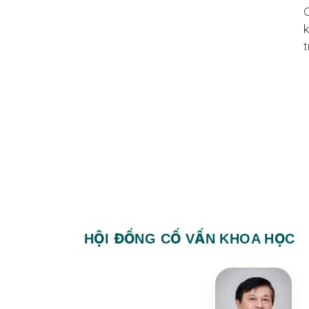
C
k
t
HỘI ĐỒNG CỐ VẤN KHOA HỌC
LÊ
QUAN