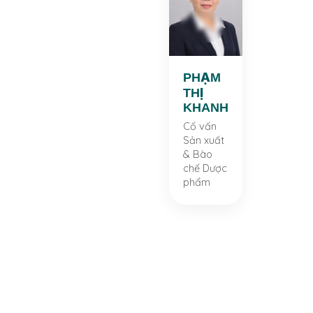
KHANH
Cố vấn
Sản xuất
& Bào chế
Dược
phẩm
PHẠM
THỊ
Dược sĩ
KHANH
chuyên
khoa.
Cố vấn
Chuyên
Sản xuất
ngành
& Bào
Bào chế
chế Dược
Dược
phẩm
phẩm.
Chuyên
gia sản
xuất dược
phẩm với
nhiều
kinh
nghiệm