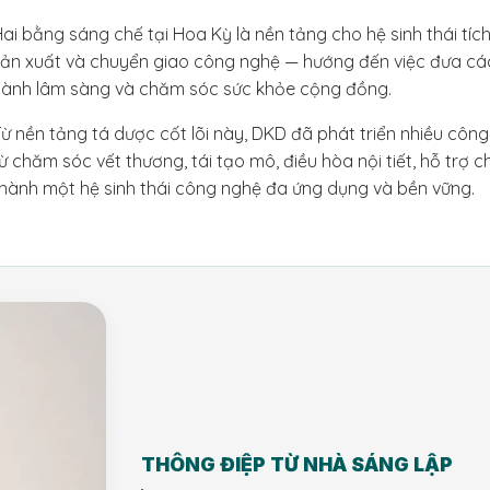
ai bằng sáng chế tại Hoa Kỳ là nền tảng cho hệ sinh thái tíc
sản xuất và chuyển giao công nghệ — hướng đến việc đưa cá
hành lâm sàng và chăm sóc sức khỏe cộng đồng.
ừ nền tảng tá dược cốt lõi này, DKD đã phát triển nhiều công
ừ chăm sóc vết thương, tái tạo mô, điều hòa nội tiết, hỗ trợ c
hành một hệ sinh thái công nghệ đa ứng dụng và bền vững.
THÔNG ĐIỆP TỪ NHÀ SÁNG LẬP