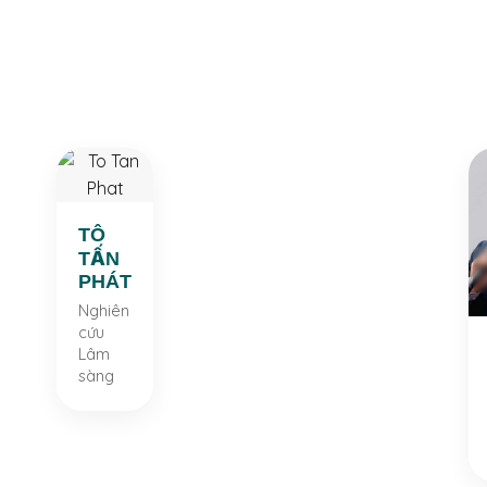
trong
sản xuất,
phát triển
công
thức bào
chế và
chuyển
giao
TÔ
NGUYỄN
công
TẤN
HOÀNG
nghệ. Tư
HÁT
PHONG
vấn chiến
TÔ
ghiên
Phát triển
lược về
TẤN
cứu
Sản phẩm
quy trình
PHÁT
Lâm
sản xuất,
Cử nhân
sàng
Nghiên
mở rộng
Công nghệ
cứu
ác sĩ
quy mô
Sinh học,
Lâm
khoa,
sản xuất,
Đại học Đà
sàng
Đại
tiêu
Lạt. Thạc
học Y
chuẩn
sĩ Quản lý
Dược
GMP, và
Y tế, Đại
P. Hồ
chuyển
học Hùng
Chí
giao
Vương.