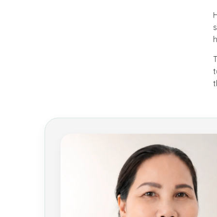
H
T
t
t