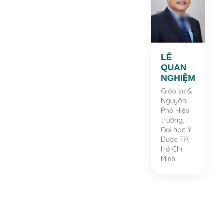
NGHIỆM
Giáo sư &
Nguyên
Phó Hiệu
trưởng,
Đại học Y
LÊ
Dược TP.
Hồ Chí
QUAN
Minh
NGHIỆM
Tiến sĩ
Giáo sư &
Dược học.
Nguyên
Nhà giáo
Phó Hiệu
Nhân dân.
trưởng,
Trưởng
Đại học Y
khoa
Dược TP.
Dược và,
Hồ Chí
từ năm
Minh
1999,
đồng thời
giữ chức
Phó Hiệu
trưởng,
Đại học Y