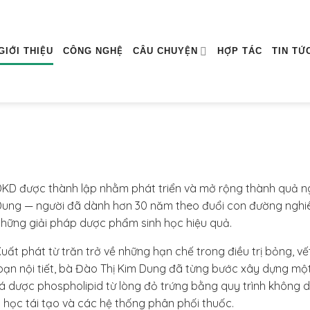
GIỚI THIỆU
CÔNG NGHỆ
CÂU CHUYỆN
HỢP TÁC
TIN TỨ
KD được thành lập nhằm phát triển và mở rộng thành quả ng
ung — người đã dành hơn 30 năm theo đuổi con đường nghiên
hững giải pháp dược phẩm sinh học hiệu quả.
uất phát từ trăn trở về những hạn chế trong điều trị bỏng, v
oạn nội tiết, bà Đào Thị Kim Dung đã từng bước xây dựng mộ
á dược phospholipid từ lòng đỏ trứng bằng quy trình không 
 học tái tạo và các hệ thống phân phối thuốc.